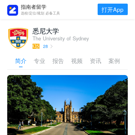
指南者留学
打开App
选校/定位/规划 必备工具
悉尼大学
The University of Sydney
28
简介
专业
报告
视频
资讯
案例