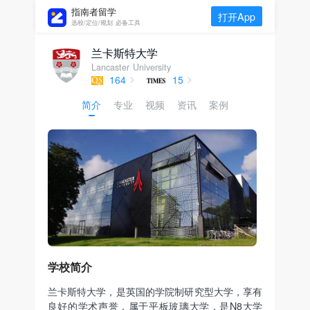
指南者留学
打开App
选校/定位/规划 必备工具
兰卡斯特大学
Lancaster University
164
15
简介
专业
视频
资讯
案例
学校简介
兰卡斯特大学，是英国的学院制研究型大学，享有
良好的学术声誉，属于平板玻璃大学，是N8大学