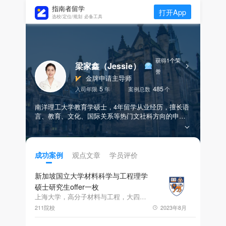
指南者留学
打开App
选校/定位/规划 必备工具
获得1个荣
梁家鑫（Jessie）
誉
金牌申请主导师
5
485
入司年限
年
案例总数
个
南洋理工大学教育学硕士，4年留学从业经历，擅长语
言、教育、文化、国际关系等热门文社科方向的申
请，精准挖掘学生经历与所申专业相关的经历和优
势，“严谨负责有态度、细致贴心有温度”的服务理念受
到众多学员和家长的青睐。
观点文章
学员评价
成功案例
新加坡国立大学材料科学与工程理学
硕士研究生offer一枚
上海大学，高分子材料与工程，大四，GPA86.90，雅思6.5
211院校
2023年8月