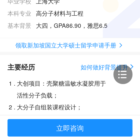
毕业学校
上海大学
本科专业
高分子材料与工程
基本背景
大四，GPA86.90，雅思6.5
领取新加坡国立大学硕士留学申请手册
主要经历
如何做好背景提升
1
.
大创项目：壳聚糖温敏水凝胶用于
活性分子负载；
2
.
大分子自组装课程设计；
3
.
电子实习课设；
立即咨询
4
.
复旦大学中华古籍研究院实习；