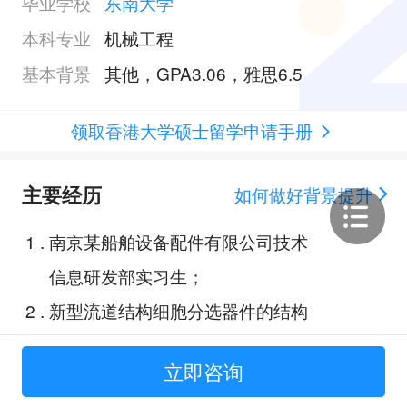
毕业学校
东南大学
本科专业
机械工程
基本背景
其他，GPA3.06，雅思6.5
领取香港大学硕士留学申请手册
主要经历
如何做好背景提升
1
.
南京某船舶设备配件有限公司技术
信息研发部实习生；
2
.
新型流道结构细胞分选器件的结构
设计；
立即咨询
3
.
带式输送机传动装置二级圆柱齿轮