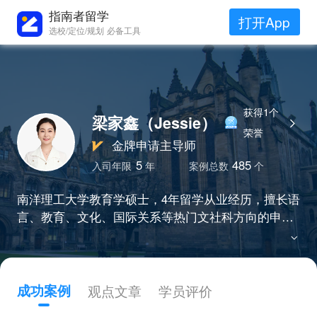
指南者留学
打开App
选校/定位/规划 必备工具
获得1个
梁家鑫（Jessie）
荣誉
金牌申请主导师
5
485
入司年限
年
案例总数
个
南洋理工大学教育学硕士，4年留学从业经历，擅长语
言、教育、文化、国际关系等热门文社科方向的申
请，精准挖掘学生经历与所申专业相关的经历和优
势，“严谨负责有态度、细致贴心有温度”的服务理念
受到众多学员和家长的青睐。
成功案例
观点文章
学员评价