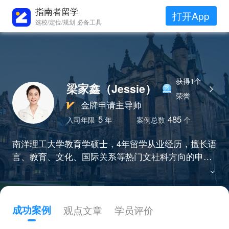
指南者留学
打开App
选校/定位/规划 必备工具
获得1个
梁家鑫（Jessie）
荣誉
金牌申请主导师
5
485
入司年限
年
案例总数
个
南洋理工大学教育学硕士，4年留学从业经历，擅长语
言、教育、文化、国际关系等热门文社科方向的申
请，精准挖掘学生经历与所申专业相关的经历和优
势，“严谨负责有态度、细致贴心有温度”的服务理念
受到众多学员和家长的青睐。
成功案例
观点文章
学员评价