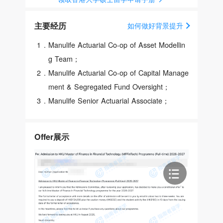
主要经历
如何做好背景提升
1
.
Manulife Actuarial Co-op of Asset Modellin
g Team；
2
.
Manulife Actuarial Co-op of Capital Manage
ment & Segregated Fund Oversight；
3
.
Manulife Senior Actuarial Associate；
Offer展示