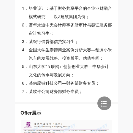
1
.
毕业设计：基于财务共享平台的企业业财融合
模式研究——以Z建筑集团为例；
2
.
普华永道中天会计师事务所审计与鉴证服务部
审计实习生·；
3
.
某银行信贷部信贷实习生；
4
.
全国大学生泰德商业案例分析大赛—预测小米
汽车的发展战略、投资版图、估值空间；
5
.
山东大学“互联网+”创新创业大赛—中华会计
文化的传承与发展方向；
6
.
某供应链科技公司—财务部财务专员；
7
.
某软件公司财务部财务专员；
Offer展示