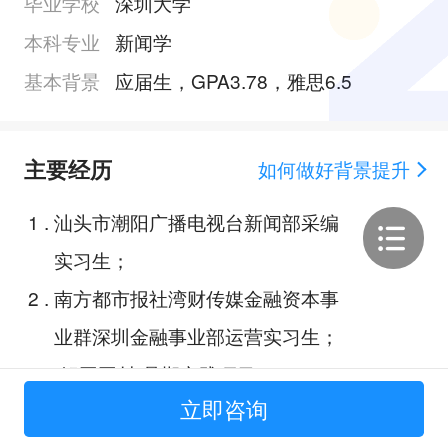
毕业学校
深圳大学
本科专业
新闻学
基本背景
应届生，GPA3.78，雅思6.5
主要经历
如何做好背景提升
1
.
汕头市潮阳广播电视台新闻部采编
实习生；
2
.
南方都市报社湾财传媒金融资本事
业群深圳金融事业部运营实习生；
3
.
“解困围村”暑期实践项目；
立即咨询
4
.
以盒传文，“中”韵“泰”扬——中国对