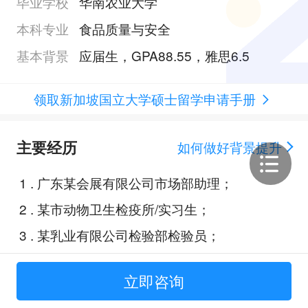
毕业学校
华南农业大学
本科专业
食品质量与安全
基本背景
应届生，GPA88.55，雅思6.5
领取新加坡国立大学硕士留学申请手册
主要经历
如何做好背景提升
1
.
广东某会展有限公司市场部助理；
2
.
某市动物卫生检疫所/实习生；
3
.
某乳业有限公司检验部检验员；
4
.
大学生创新创业比赛：快速检测动
立即咨询
物源性食品中某残留的免疫分析方