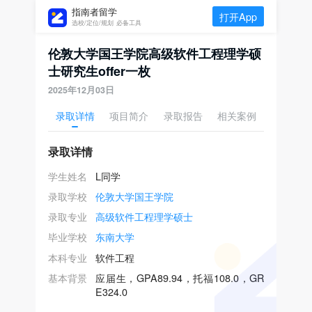
指南者留学
打开App
选校/定位/规划 必备工具
伦敦大学国王学院高级软件工程理学硕
士研究生offer一枚
2025年12月03日
录取详情
项目简介
录取报告
相关案例
录取详情
学生姓名
L同学
录取学校
伦敦大学国王学院
录取专业
高级软件工程理学硕士
毕业学校
东南大学
本科专业
软件工程
基本背景
应届生，GPA89.94，托福108.0，GR
E324.0