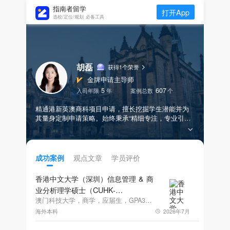
指南者留学
打开App
选校/定位/规划 必备工具
胡磊
获得1个荣誉
金牌申请主导师
5
607
入司年限
年
案例总数
个
精通港新英澳商科项目申请，擅长挖掘学生潜能并为
其量身定制申请策略。始终秉承“精细专注，专业引
领”的理念，通过细心规划和高效执行，已帮助多名学
生获得Cambridge、IC、UCL、LSE、NUS、NTU、港
大等顶尖名校的录取，致力为每一位学生开启成功之
旅。
观点文章
学员评价
成功案例
香港中文大学（深圳）信息管理 & 商
业分析理学硕士（CUHK-
Shenzhen）研究生offer一枚
澳门科技大学，商学，应届生，GPA3.68
海外本科
2026年7月