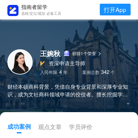
指南者留学
打开App
选校/定位/规划 必备工具
王婉秋
获得1个荣誉
资深申请主导师
4
342
入司年限
年
案例总数
个
财经本硕商科背景，凭借自身专业背景和深厚专业知
识，成为文社商科领域申请的佼佼者。擅长挖掘学生
在科研、实践项目中的潜力和亮点，并与申请项目的
特点做匹配，帮助学生充分体现个人优势和对所申专
业的深入理解，斩获港三新二、G5等热门offer。
成功案例
观点文章
学员评价